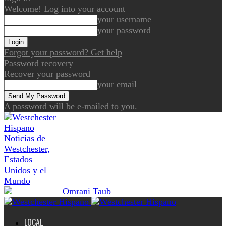
Welcome! Log into your account
your username
your password
Forgot your password? Get help
Password recovery
Recover your password
your email
A password will be e-mailed to you.
Noticias de
Westchester,
Estados
Unidos y el
Mundo
LOCAL