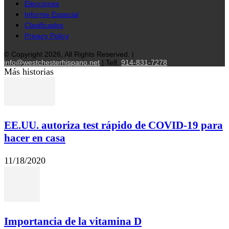
Elecciones
Informe Especial
Clasificados
Privacy Policy
© Copyright 2026, All Rights Reserved. |
info@westchesterhispano.net
| Telf.
914-831-7278
Más historias
EE.UU. autoriza test rápido de COVID-19 para
hacer en casa
11/18/2020
Importancia de la vitamina D