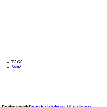
TAGS
Salud
Previous article
Prevenir el síndrome del cuello roto