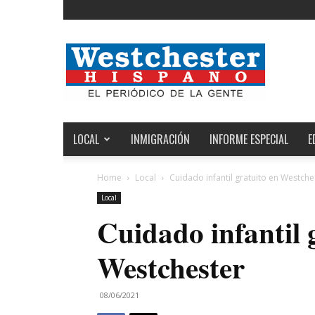
Noticias
de
Westchester,
Estados
Unidos
y
el
LOCAL
INMIGRACIÓN
INFORME ESPECIAL
E
Mundo
Home
Local
Cuidado infantil gratuito en Westche
Local
Cuidado infantil 
Westchester
08/06/2021