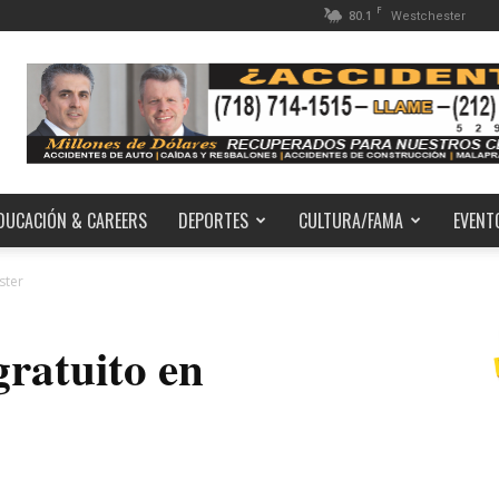
F
80.1
Westchester
DUCACIÓN & CAREERS
DEPORTES
CULTURA/FAMA
EVENT
ster
gratuito en