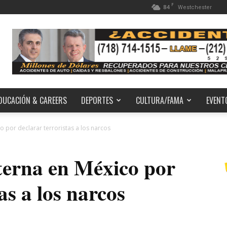
F
84
Westchester
DUCACIÓN & CAREERS
DEPORTES
CULTURA/FAMA
EVENT
o por declarar terroristas a los narcos
terna en México por
as a los narcos