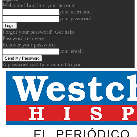
Welcome! Log into your account
your username
your password
Forgot your password? Get help
Password recovery
Recover your password
your email
A password will be e-mailed to you.