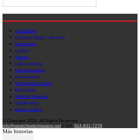
Actualidad
Conflicto Rusia – Ucrania
Mexicanos
Latinos
Nación
Latinoamérica
Internacionales
Coronavirus
Coronavirus-Salud
Elecciones
Informe Especial
Clasificados
Privacy Policy
© Copyright 2026, All Rights Reserved. |
info@westchesterhispano.net
| Telf.
914-831-7278
Más historias