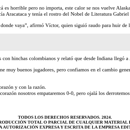
cá es horrible pero no importa, este calor se nos vuelve Alas
a Aracataca y tenía el rostro del Nobel de Literatura Gabrie
onde vaya”, afirmó Víctor, quien siguió raudo para huir de l
s con hinchas colombianos y relató que desde Indiana llegó a
iene muy buenos jugadores, pero confiamos en el cambio gene
corazón y con la razón.
corazón nosotros empataremos 0-0, pero ojalá los derrotemos
TODOS LOS DERECHOS RESERVADOS. 2024.
RODUCCIÓN TOTAL O PARCIAL DE CUALQUIER MATERIAL 
LA AUTORIZACIÓN EXPRESA Y ESCRITA DE LA EMPRESA EDI