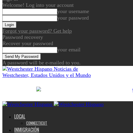
Welcome! Log into your account
your username
your password
Forgot your password? Get help
Password recovery
Recover your password
your email
A password will be e-mailed to you.
Noticias de
Westchester, Estados Unidos y el Mundo
LOCAL
CONNECTICUT
INMIGRACIÓN