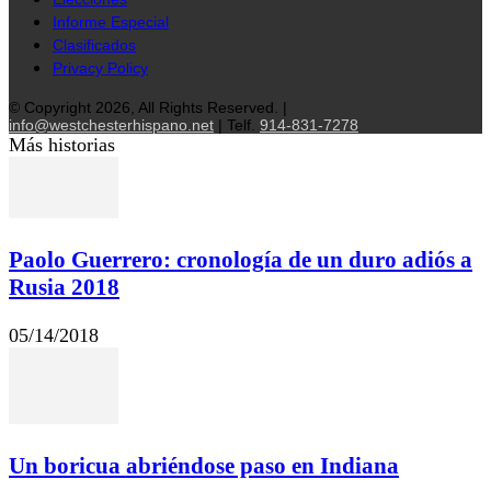
Informe Especial
Clasificados
Privacy Policy
© Copyright 2026, All Rights Reserved. |
info@westchesterhispano.net
| Telf.
914-831-7278
Más historias
Paolo Guerrero: cronología de un duro adiós a
Rusia 2018
05/14/2018
Un boricua abriéndose paso en Indiana