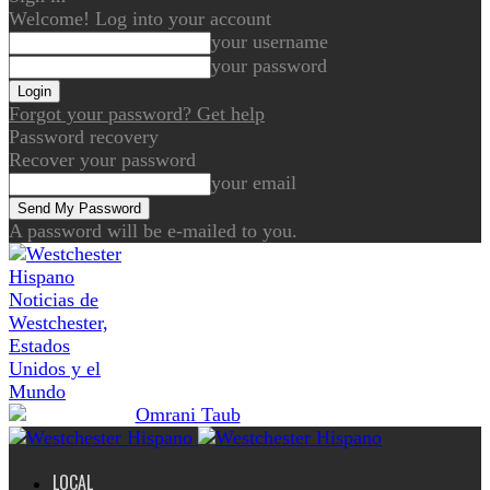
Welcome! Log into your account
your username
your password
Forgot your password? Get help
Password recovery
Recover your password
your email
A password will be e-mailed to you.
Noticias de
Westchester,
Estados
Unidos y el
Mundo
LOCAL