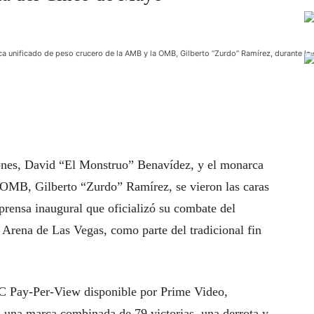
 unificado de peso crucero de la AMB y la OMB, Gilberto “Zurdo” Ramírez, durante la 
ones, David “El Monstruo” Benavídez, y el monarca
 OMB, Gilberto “Zurdo” Ramírez, se vieron las caras
prensa inaugural que oficializó su combate del
Arena de Las Vegas, como parte del tradicional fin
C Pay-Per-View disponible por Prime Video,
 una marca combinada de 79 victorias, una derrota y