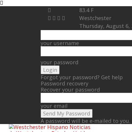
83.4
F
Westchester
Thursday, August 6,
your username
your password
Forgot your password? Get help
Password recovery
Recover your password
your email
A password will be e-mailed to you.
Noticias