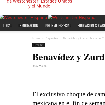
de Westchester, Estados Unidos
y el Mundo
LOCAL
INMIGRACIÓN
INFORME ESPECIAL
EDUCACIÓN & CAR
Home
Deportes
Benavídez y Zurdo chocan el 2
Deportes
Benavídez y Zurd
02/27/2026
El exclusivo choque de ca
mexicana en el fin de sema