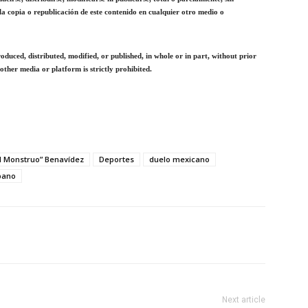
la copia o republicación de este contenido en cualquier otro medio o
duced, distributed, modified, or published, in whole or in part, without prior
other media or platform is strictly prohibited.
El Monstruo” Benavídez
Deportes
duelo mexicano
pano
Next article