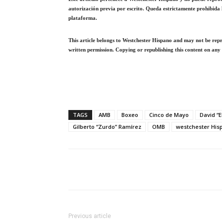
autorización previa por escrito. Queda estrictamente prohibida 
plataforma.
This article belongs to Westchester Hispano and may not be repro
written permission. Copying or republishing this content on any 
TAGS
AMB
Boxeo
Cinco de Mayo
David “
Gilberto “Zurdo” Ramírez
OMB
westchester His
Previous article