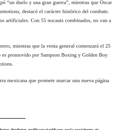
ipó “un duelo y una gran guerra”, mientras que Óscar
otions, destacó el carácter histórico del combate.
s artificiales. Con 55 nocauts combinados, no van a
ebrero, mientras que la venta general comenzará el 25
to es promovido por Sampson Boxing y Golden Boy
tions.
guerra mexicana que promete marcar una nueva página
irse, distribuirse, modificarse ni publicarse, total o parcialmente, sin