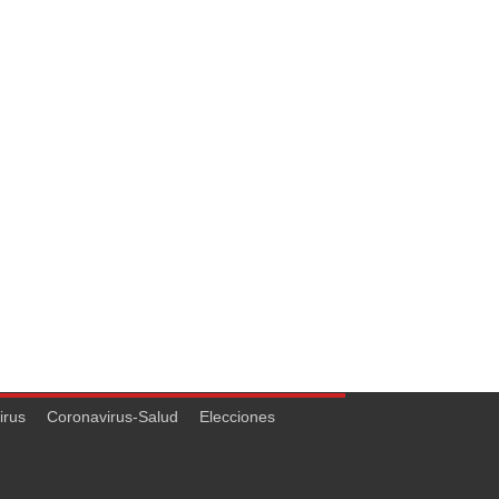
irus
Coronavirus-Salud
Elecciones