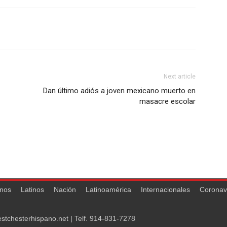
Next article
Dan último adiós a joven mexicano muerto en
masacre escolar
nos
Latinos
Nación
Latinoamérica
Internacionales
Coronav
stchesterhispano.net
| Telf.
914-831-7278