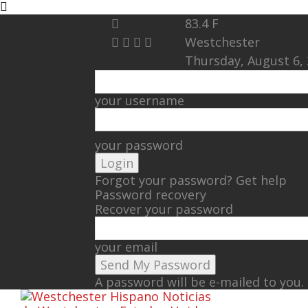
83.4
F
Westchester
Thursday, August 6,
your username
your password
Forgot your password? Get help
Password recovery
Recover your password
your email
A password will be e-mailed to you.
Noticias