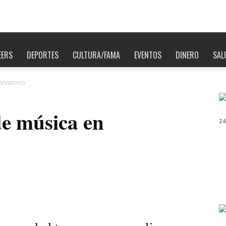
EERS
DEPORTES
CULTURA/FAMA
EVENTOS
DINERO
SAL
ervatorio
de música en
24