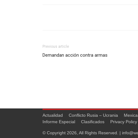
Previous article
Demandan acción contra armas
Actualidad
Conflicto Rusia – Ucrania
Mexica
Informe Especial
Clasificados
Privacy Policy
© Copyright 2026, All Rights Reserved. |
info@we