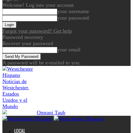
Welcome! Log into your account
your username
your password
Forgot your password? Get help
Password recovery
Recover your password
your email
A password will be e-mailed to you.
Noticias de
Westchester,
Estados
Unidos y el
Mundo
LOCAL