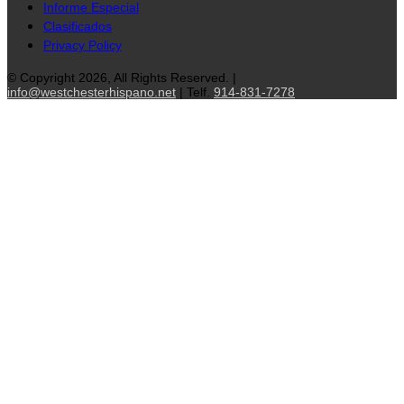
Informe Especial
Clasificados
Privacy Policy
© Copyright 2026, All Rights Reserved. |
info@westchesterhispano.net
| Telf.
914-831-7278