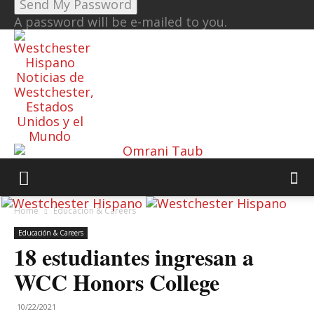
A password will be e-mailed to you.
Noticias de
Westchester,
Estados
Unidos y el
Mundo
Home
Educación & Careers
Educación & Careers
18 estudiantes ingresan a
WCC Honors College
10/22/2021