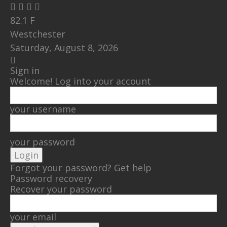
82.1
F
Westchester
Saturday, August 8, 2026
Sign in
Welcome! Log into your account
your username
your password
Forgot your password? Get help
Password recovery
Recover your password
your email