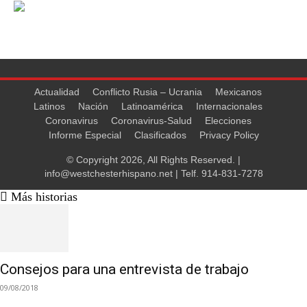
Actualidad
Conflicto Rusia – Ucrania
Mexicanos
Latinos
Nación
Latinoamérica
Internacionales
Coronavirus
Coronavirus-Salud
Elecciones
Informe Especial
Clasificados
Privacy Policy
© Copyright 2026, All Rights Reserved. |
info@westchesterhispano.net
| Telf.
914-831-7278
Más historias
Consejos para una entrevista de trabajo
09/08/2018