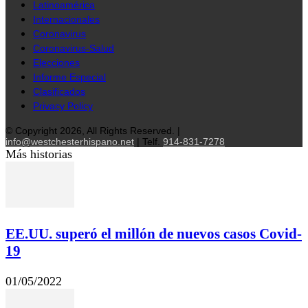
Latinoamérica
Internacionales
Coronavirus
Coronavirus-Salud
Elecciones
Informe Especial
Clasificados
Privacy Policy
© Copyright 2026, All Rights Reserved. |
info@westchesterhispano.net
| Telf.
914-831-7278
Más historias
EE.UU. superó el millón de nuevos casos Covid-
19
01/05/2022