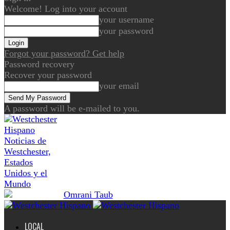
Welcome! Log into your account
your username
your password
Forgot your password? Get help
Password recovery
Recover your password
your email
A password will be e-mailed to you.
Noticias de
Westchester,
Estados
Unidos y el
Mundo
LOCAL