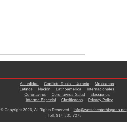
Actualidad
Conflicto Rusia – Ucrania
Mexicanos
Latinos
Nación
Latinoamérica
Internacionales
Coronavirus
Coronavirus-Salud
Elecciones
Informe Especial
Clasificados
Privacy Policy
© Copyright 2026, All Rights Reserved. |
info@westchesterhispano.net
| Telf.
914-831-7278