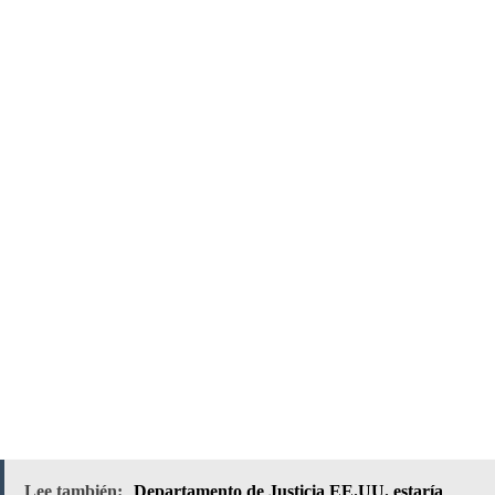
Lee también:
Departamento de Justicia EE.UU. estaría