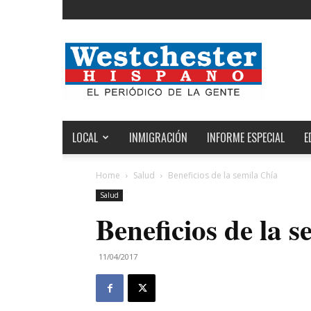
Noticias
de
Westchester,
Estados
Unidos
y
el
LOCAL
INMIGRACIÓN
INFORME ESPECIAL
E
Mundo
Home
Salud
Beneficios de la semila Chía
Salud
Beneficios de la 
11/04/2017