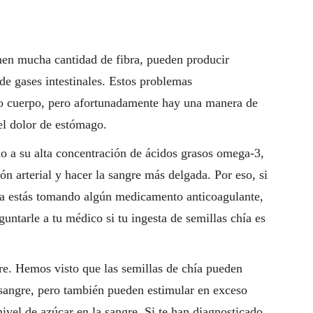
nen mucha cantidad de fibra, pueden producir
de gases intestinales. Estos problemas
tro cuerpo, pero afortunadamente hay una manera de
el dolor de estómago.
do a su alta concentración de ácidos grasos omega-3,
ón arterial y hacer la sangre más delgada. Por eso, si
i ya estás tomando algún medicamento anticoagulante,
untarle a tu médico si tu ingesta de semillas chía es
gre. Hemos visto que las semillas de chía pueden
 sangre, pero también pueden estimular en exceso
ivel de azúcar en la sangre. Si te han diagnosticado