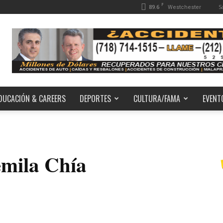
F
89.6
S
Westchester
DUCACIÓN & CAREERS
DEPORTES
CULTURA/FAMA
EVENT
semila Chía