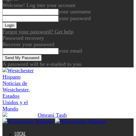
Welcome! Log into your account
your username
your password
Forgot your password? Get help
Password recovery
Recover your password
your email
A password will be e-mailed to you.
Noticias de
Westchester,
Estados
Unidos y el
Mundo
LOCAL