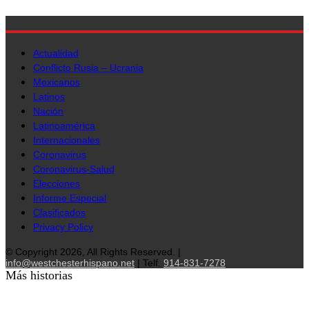
Actualidad
Conflicto Rusia – Ucrania
Mexicanos
Latinos
Nación
Latinoamérica
Internacionales
Coronavirus
Coronavirus-Salud
Elecciones
Informe Especial
Clasificados
Privacy Policy
© Copyright 2026, All Rights Reserved. |
info@westchesterhispano.net
| Telf.
914-831-7278
Más historias