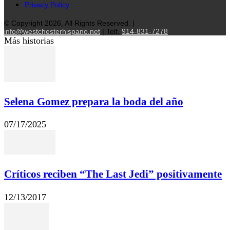
Privacy Policy
© Copyright 2026, All Rights Reserved. |
info@westchesterhispano.net
| Telf.
914-831-7278
Más historias
Selena Gomez prepara la boda del año
07/17/2025
Críticos reciben “The Last Jedi” positivamente
12/13/2017