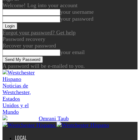
Welcome! Log into your account
your username
your password
Forgot your password? Get help
Password recovery
Recover your password
your email
A password will be e-mailed to you.
Noticias de
Westchester,
Estados
Unidos y el
Mundo
LOCAL