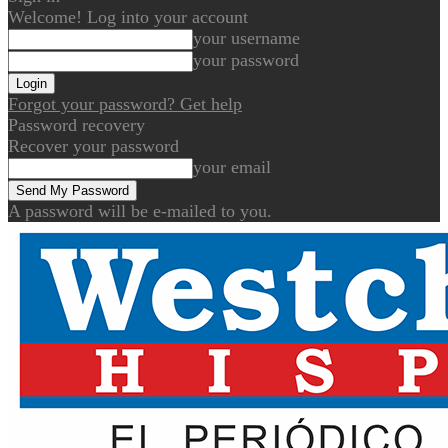
Welcome! Log into your account
your username
your password
Forgot your password? Get help
Password recovery
Recover your password
your email
A password will be e-mailed to you.