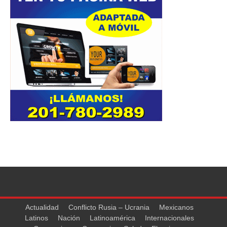
Actualidad
Conflicto Rusia – Ucrania
Mexicanos
Latinos
Nación
Latinoamérica
Internacionales