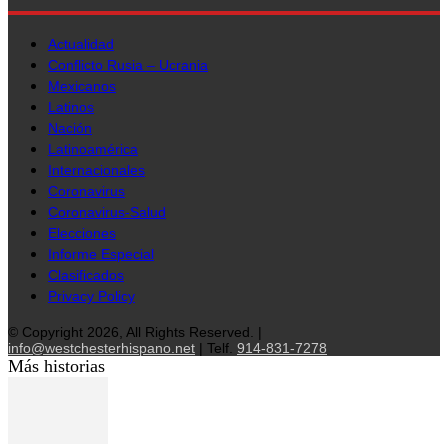
Actualidad
Conflicto Rusia – Ucrania
Mexicanos
Latinos
Nación
Latinoamérica
Internacionales
Coronavirus
Coronavirus-Salud
Elecciones
Informe Especial
Clasificados
Privacy Policy
© Copyright 2026, All Rights Reserved. |
info@westchesterhispano.net
| Telf.
914-831-7278
Más historias