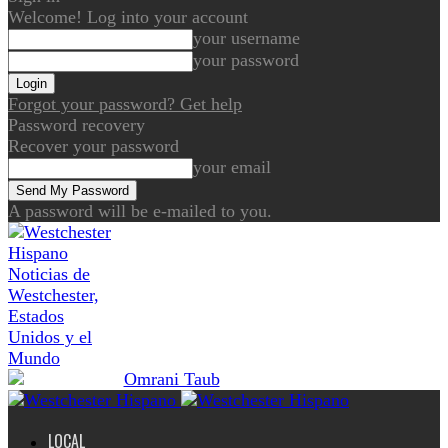
Welcome! Log into your account
your username
your password
Forgot your password? Get help
Password recovery
Recover your password
your email
A password will be e-mailed to you.
Noticias de
Westchester,
Estados
Unidos y el
Mundo
LOCAL