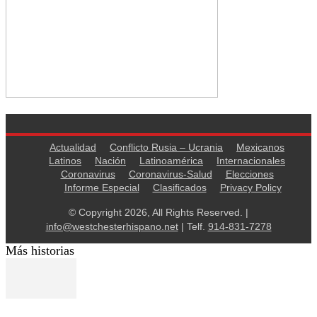
Actualidad
Conflicto Rusia – Ucrania
Mexicanos
Latinos
Nación
Latinoamérica
Internacionales
Coronavirus
Coronavirus-Salud
Elecciones
Informe Especial
Clasificados
Privacy Policy
© Copyright 2026, All Rights Reserved. |
info@westchesterhispano.net
| Telf.
914-831-7278
Más historias