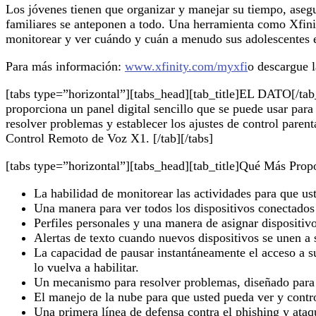
Los jóvenes tienen que organizar y manejar su tiempo, asegu
familiares se anteponen a todo. Una herramienta como Xfinit
monitorear y ver cuándo y cuán a menudo sus adolescentes e
Para más información:
www.xfinity.com/myxfi
o descargue l
[tabs type=”horizontal”][tabs_head][tab_title]EL DATO[/tab_t
proporciona un panel digital sencillo que se puede usar para
resolver problemas y establecer los ajustes de control paren
Control Remoto de Voz X1. [/tab][/tabs]
[tabs type=”horizontal”][tabs_head][tab_title]Qué Más Propor
La habilidad de monitorear las actividades para que us
Una manera para ver todos los dispositivos conectados 
Perfiles personales y una manera de asignar dispositiv
Alertas de texto cuando nuevos dispositivos se unen a 
La capacidad de pausar instantáneamente el acceso a su
lo vuelva a habilitar.
Un mecanismo para resolver problemas, diseñado para q
El manejo de la nube para que usted pueda ver y contro
Una primera línea de defensa contra el phishing y at