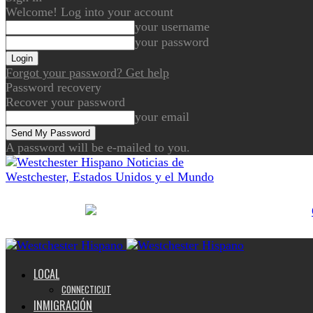
Welcome! Log into your account
your username
your password
Forgot your password? Get help
Password recovery
Recover your password
your email
A password will be e-mailed to you.
Noticias de
Westchester, Estados Unidos y el Mundo
LOCAL
CONNECTICUT
INMIGRACIÓN