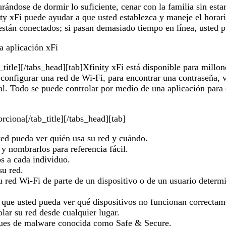
rándose de dormir lo suficiente, cenar con la familia sin est
y xFi puede ayudar a que usted establezca y maneje el horari
stán conectados; si pasan demasiado tiempo en línea, usted 
a aplicación xFi
itle][/tabs_head][tab]Xfinity xFi está disponible para millone
 configurar una red de Wi-Fi, para encontrar una contraseña, 
tal. Todo se puede controlar por medio de una aplicación para 
ciona[/tab_title][/tabs_head][tab]
ted pueda ver quién usa su red y cuándo.
y nombrarlos para referencia fácil.
os a cada individuo.
su red.
 red Wi-Fi de parte de un dispositivo o de un usuario determ
ue usted pueda ver qué dispositivos no funcionan correctame
lar su red desde cualquier lugar.
aques de malware conocida como Safe & Secure.