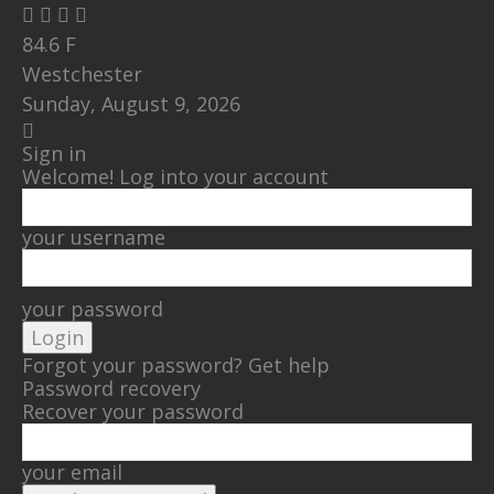
84.6
F
Westchester
Sunday, August 9, 2026
Sign in
Welcome! Log into your account
your username
your password
Forgot your password? Get help
Password recovery
Recover your password
your email