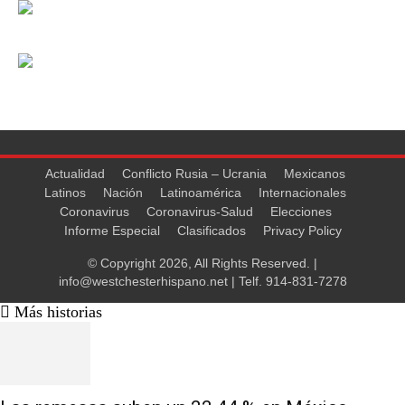
Actualidad
Conflicto Rusia – Ucrania
Mexicanos
Latinos
Nación
Latinoamérica
Internacionales
Coronavirus
Coronavirus-Salud
Elecciones
Informe Especial
Clasificados
Privacy Policy
© Copyright 2026, All Rights Reserved. |
info@westchesterhispano.net
| Telf.
914-831-7278
Más historias