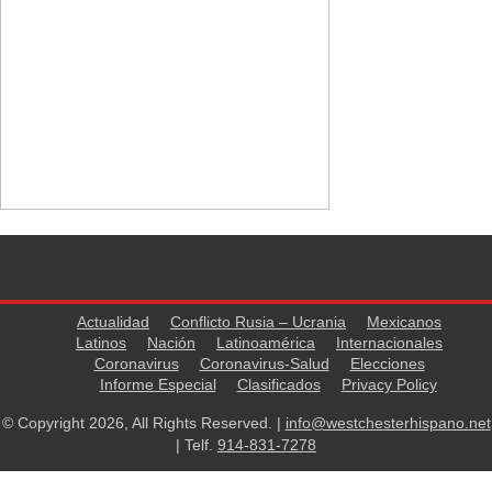
Actualidad
Conflicto Rusia – Ucrania
Mexicanos
Latinos
Nación
Latinoamérica
Internacionales
Coronavirus
Coronavirus-Salud
Elecciones
Informe Especial
Clasificados
Privacy Policy
© Copyright 2026, All Rights Reserved. |
info@westchesterhispano.net
| Telf.
914-831-7278