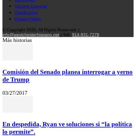
Informe Especial
Clasificados
Privacy Policy
© Copyright 2026, All Rights Reserved. |
info@westchesterhispano.net
| Telf.
914-831-7278
Más historias
Comisión del Senado planea interrogar a yerno
de Trump
03/27/2017
En despedida, Ryan ve soluciones si “la política
lo permite”.