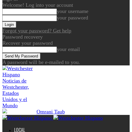
Welcome! Log into your account
your username
your password
Forgot your password? Get help
Password recovery
Recover your password
your email
A password will be e-mailed to you.
Noticias de
Westchester,
Estados
Unidos y el
Mundo
LOCAL