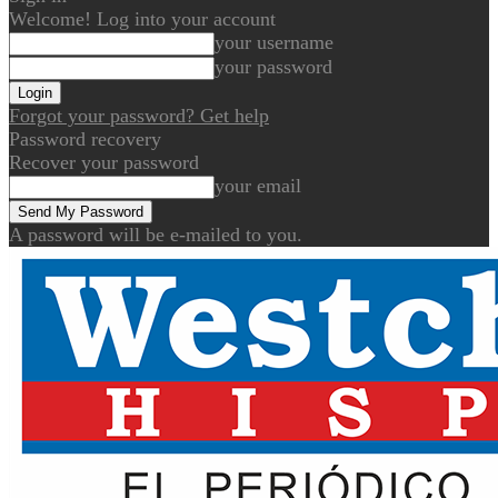
Welcome! Log into your account
your username
your password
Forgot your password? Get help
Password recovery
Recover your password
your email
A password will be e-mailed to you.