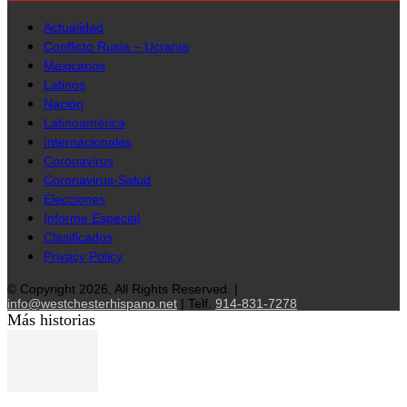
Actualidad
Conflicto Rusia – Ucrania
Mexicanos
Latinos
Nación
Latinoamérica
Internacionales
Coronavirus
Coronavirus-Salud
Elecciones
Informe Especial
Clasificados
Privacy Policy
© Copyright 2026, All Rights Reserved. |
info@westchesterhispano.net
| Telf.
914-831-7278
Más historias