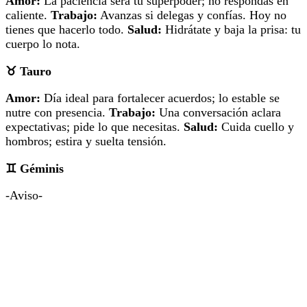
Amor:
La paciencia será tu superpoder; no respondas en
caliente.
Trabajo:
Avanzas si delegas y confías. Hoy no
tienes que hacerlo todo.
Salud:
Hidrátate y baja la prisa: tu
cuerpo lo nota.
♉
Tauro
Amor:
Día ideal para fortalecer acuerdos; lo estable se
nutre con presencia.
Trabajo:
Una conversación aclara
expectativas; pide lo que necesitas.
Salud:
Cuida cuello y
hombros; estira y suelta tensión.
♊
Géminis
-Aviso-