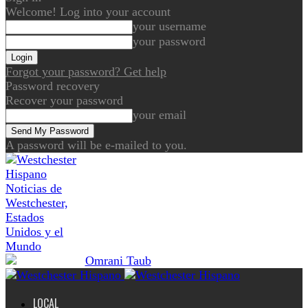
Welcome! Log into your account
your username
your password
Forgot your password? Get help
Password recovery
Recover your password
your email
A password will be e-mailed to you.
Noticias de
Westchester,
Estados
Unidos y el
Mundo
LOCAL