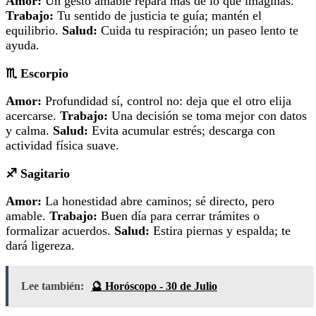
Amor:
Un gesto amable repara más de lo que imaginas.
Trabajo:
Tu sentido de justicia te guía; mantén el
equilibrio.
Salud:
Cuida tu respiración; un paseo lento te
ayuda.
♏
Escorpio
Amor:
Profundidad sí, control no: deja que el otro elija
acercarse.
Trabajo:
Una decisión se toma mejor con datos
y calma.
Salud:
Evita acumular estrés; descarga con
actividad física suave.
♐
Sagitario
Amor:
La honestidad abre caminos; sé directo, pero
amable.
Trabajo:
Buen día para cerrar trámites o
formalizar acuerdos.
Salud:
Estira piernas y espalda; te
dará ligereza.
Lee también:
🔮 Horóscopo - 30 de Julio