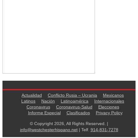
Actualidad
Conflicto Rusia – Ucrania
Mexicanos
Latinos
Nación
Latinoamérica
Internacionales
Coronavirus
Coronavirus-Salud
Elecciones
Informe Especial
Clasificados
Privacy Policy
© Copyright 2026, All Rights Reserved. |
info@westchesterhispano.net
| Telf.
914-831-7278