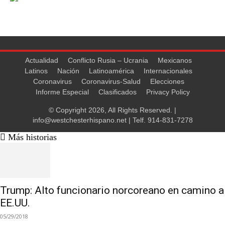
Actualidad
Conflicto Rusia – Ucrania
Mexicanos
Latinos
Nación
Latinoamérica
Internacionales
Coronavirus
Coronavirus-Salud
Elecciones
Informe Especial
Clasificados
Privacy Policy
© Copyright 2026, All Rights Reserved. |
info@westchesterhispano.net
| Telf.
914-831-7278
Más historias
Trump: Alto funcionario norcoreano en camino a
EE.UU.
05/29/2018