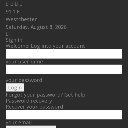
91.1
F
Westchester
Saturday, August 8, 2026
Sign in
Welcome! Log into your account
your username
your password
Forgot your password? Get help
Password recovery
Recover your password
your email