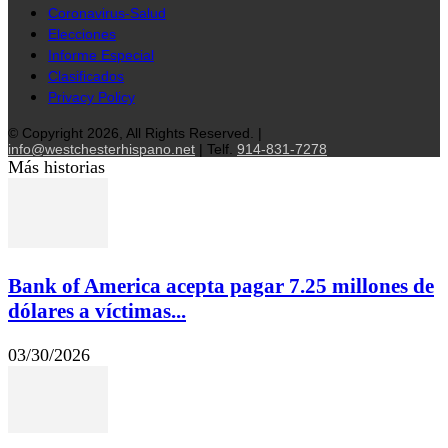
Coronavirus-Salud
Elecciones
Informe Especial
Clasificados
Privacy Policy
© Copyright 2026, All Rights Reserved. |
info@westchesterhispano.net
| Telf.
914-831-7278
Más historias
Bank of America acepta pagar 7.25 millones de
dólares a víctimas...
03/30/2026