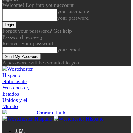
Welcome! Log into your account
your username
your password
Forgot your password? Get help
Password recovery
Recover your password
your email
A password will be e-mailed to you.
Noticias de
Westchester,
Estados
Unidos y el
Mundo
LOCAL