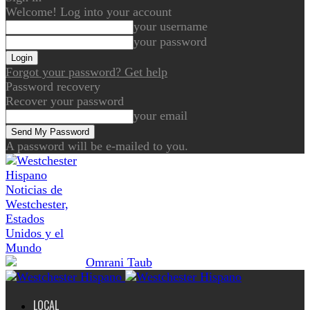
Welcome! Log into your account
your username
your password
Forgot your password? Get help
Password recovery
Recover your password
your email
A password will be e-mailed to you.
Noticias de
Westchester,
Estados
Unidos y el
Mundo
LOCAL