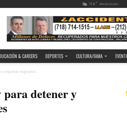
F
77.8
Westchester
DUCACIÓN & CAREERS
DEPORTES
CULTURA/FAMA
EVENT
r y expulsar migrantes
 para detener y
es