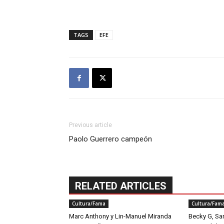
TAGS
EFE
Previous article
Paolo Guerrero campeón
RELATED ARTICLES
Cultura/Fama
Cultura/Fam
Marc Anthony y Lin-Manuel Miranda
Becky G, San