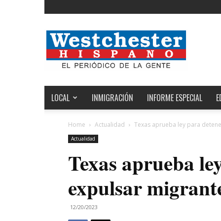
Noticias
de
Westchester,
Estados
Unidos
y
el
LOCAL
INMIGRACIÓN
INFORME ESPECIAL
E
Mundo
Home
Actualidad
Texas aprueba ley para detene
Actualidad
Texas aprueba ley
expulsar migrant
12/20/2023