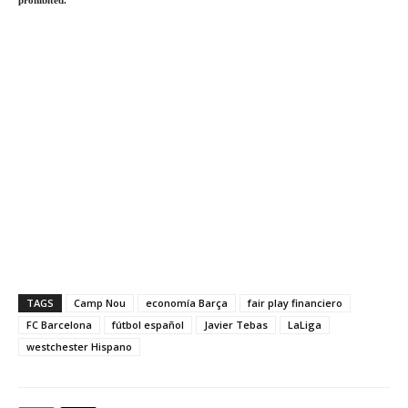
prohibited.
TAGS
Camp Nou
economía Barça
fair play financiero
FC Barcelona
fútbol español
Javier Tebas
LaLiga
westchester Hispano