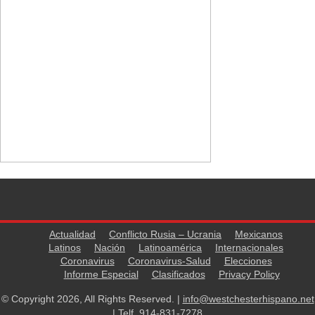
Actualidad
Conflicto Rusia – Ucrania
Mexicanos
Latinos
Nación
Latinoamérica
Internacionales
Coronavirus
Coronavirus-Salud
Elecciones
Informe Especial
Clasificados
Privacy Policy
© Copyright 2026, All Rights Reserved. |
info@westchesterhispano.net
| Telf.
914-831-7278