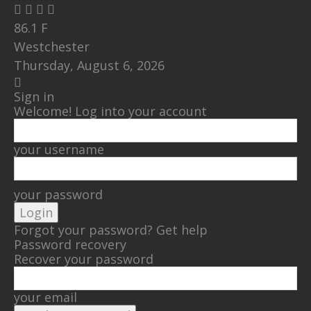
86.1
F
Westchester
Thursday, August 6, 2026
Sign in
Welcome! Log into your account
your username
your password
Forgot your password? Get help
Password recovery
Recover your password
your email