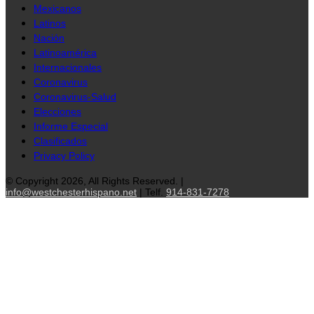
Mexicanos
Latinos
Nación
Latinoamérica
Internacionales
Coronavirus
Coronavirus-Salud
Elecciones
Informe Especial
Clasificados
Privacy Policy
© Copyright 2026, All Rights Reserved. |
info@westchesterhispano.net
| Telf.
914-831-7278