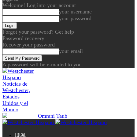
Welcome! Log into your account
your username
your password
Forgot your password? Get help
Password recovery
Recover your password
your email
A password will be e-mailed to you.
Noticias de
Westchester,
Estados
Unidos y el
Mundo
LOCAL