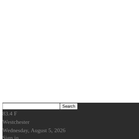
83.4
F
Westchester
Wednesday, August 5, 2026
Sign in