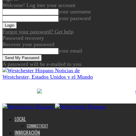
Welcome! Log into your account
your username
your password
Forgot your password? Get help
Password recovery
Recover your password
your email
A password will be e-mailed to you.
Noticias de
Westchester, Estados Unidos y el Mundo
LOCAL
CONNECTICUT
INMIGRACIÓN