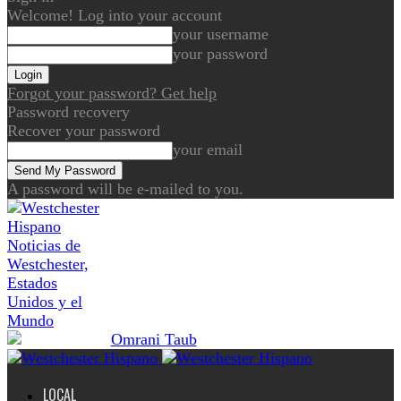
Welcome! Log into your account
your username
your password
Forgot your password? Get help
Password recovery
Recover your password
your email
A password will be e-mailed to you.
Noticias de
Westchester,
Estados
Unidos y el
Mundo
LOCAL