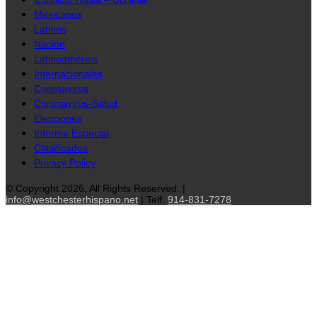
Mexicanos
Latinos
Nación
Latinoamérica
Internacionales
Coronavirus
Coronavirus-Salud
Elecciones
Informe Especial
Clasificados
Privacy Policy
© Copyright 2026, All Rights Reserved. |
info@westchesterhispano.net
| Telf.
914-831-7278