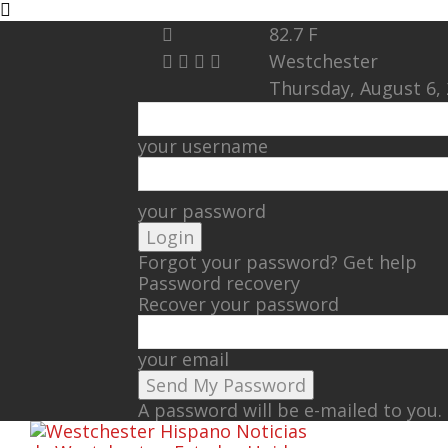
82.7
F
Westchester
Thursday, August 6,
your username
your password
Forgot your password? Get help
Password recovery
Recover your password
your email
A password will be e-mailed to you.
Noticias