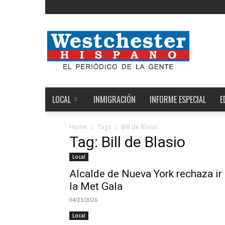
Noticias
de
Westchester,
Estados
Unidos
y
el
LOCAL
INMIGRACIÓN
INFORME ESPECIAL
E
Mundo
Home
Tags
Bill de Blasio
Tag: Bill de Blasio
Local
Alcalde de Nueva York rechaza ir
la Met Gala
04/23/2026
Local