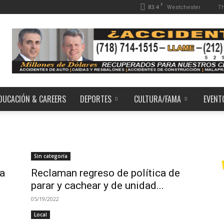
F
83.4
Th
Westchester
DUCACIÓN & CAREERS
DEPORTES
CULTURA/FAMA
EVENT
Sin categoría
 a
Reclaman regreso de política de
parar y cachear y de unidad...
05/19/2022
Local