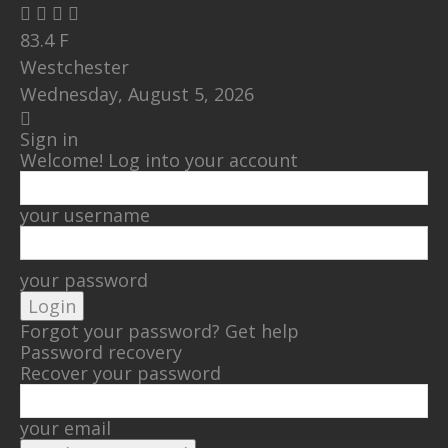
83.4
F
Westchester
Wednesday, August 5, 2026
Sign in
Welcome! Log into your account
your username
your password
Forgot your password? Get help
Password recovery
Recover your password
your email