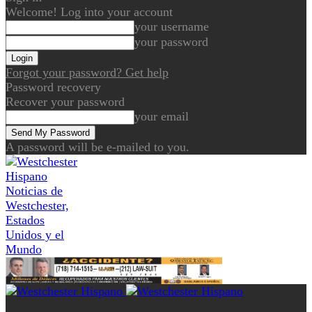
Welcome! Log into your account
your username
your password
Forgot your password? Get help
Password recovery
Recover your password
your email
A password will be e-mailed to you.
Noticias de
Westchester,
Estados
Unidos y el
Mundo