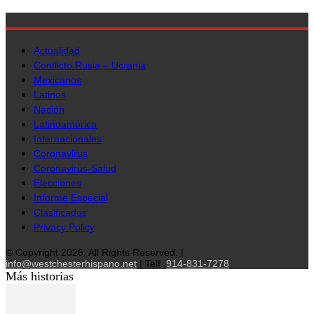
Actualidad
Conflicto Rusia – Ucrania
Mexicanos
Latinos
Nación
Latinoamérica
Internacionales
Coronavirus
Coronavirus-Salud
Elecciones
Informe Especial
Clasificados
Privacy Policy
© Copyright 2026, All Rights Reserved. |
info@westchesterhispano.net
| Telf.
914-831-7278
Más historias