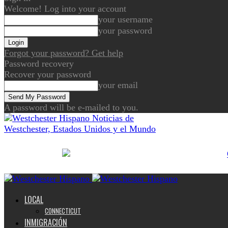
Welcome! Log into your account
your username
your password
Forgot your password? Get help
Password recovery
Recover your password
your email
A password will be e-mailed to you.
Noticias de
Westchester, Estados Unidos y el Mundo
LOCAL
CONNECTICUT
INMIGRACIÓN