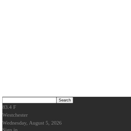
83.4
F
Westchester
Wednesday, August 5, 2026
Sign in