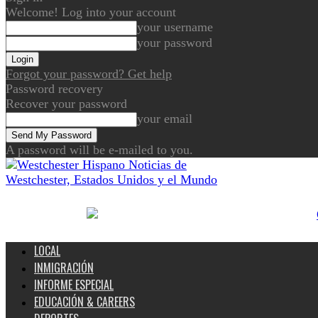
Welcome! Log into your account
your username
your password
Forgot your password? Get help
Password recovery
Recover your password
your email
A password will be e-mailed to you.
Noticias de
Westchester, Estados Unidos y el Mundo
LOCAL
INMIGRACIÓN
INFORME ESPECIAL
EDUCACIÓN & CAREERS