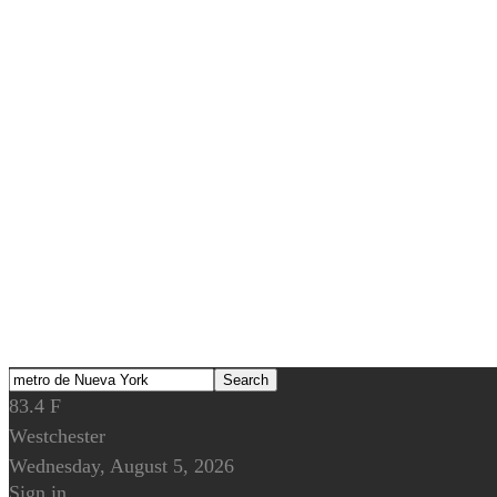
83.4
F
Westchester
Wednesday, August 5, 2026
Sign in