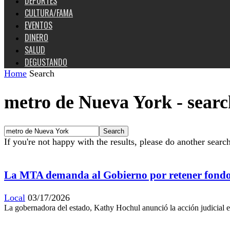
DEPORTES
CULTURA/FAMA
EVENTOS
DINERO
SALUD
DEGUSTANDO
Home
Search
metro de Nueva York
-
searc
If you're not happy with the results, please do another searc
La MTA demanda al Gobierno por retener fondos
Local
03/17/2026
La gobernadora del estado, Kathy Hochul anunció la acción judicial 