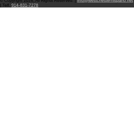
© Copyright 2026, All Rights Reserved. |
info@westchesterhispano.net
| Telf.
914-831-7278