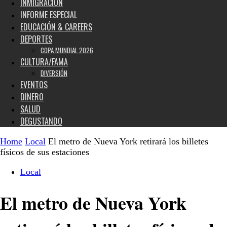
INMIGRACIÓN
INFORME ESPECIAL
EDUCACIÓN & CAREERS
DEPORTES
COPA MUNDIAL 2026
CULTURA/FAMA
DIVERSIÓN
EVENTOS
DINERO
SALUD
DEGUSTANDO
Home
Local
El metro de Nueva York retirará los billetes
físicos de sus estaciones
Local
El metro de Nueva York