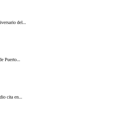
versario del...
e Puerto...
o cita en...