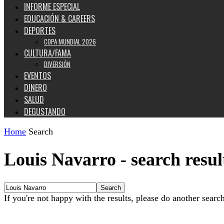
INFORME ESPECIAL
EDUCACIÓN & CAREERS
DEPORTES
COPA MUNDIAL 2026
CULTURA/FAMA
DIVERSIÓN
EVENTOS
DINERO
SALUD
DEGUSTANDO
Home
Search
Louis Navarro
-
search resul
If you're not happy with the results, please do another searc