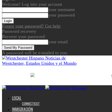
Welcome! Log into your account
your username
your password
Forgot your password? Get help
Password recovery
Recover your password
your email
A password will be e-mailed to you.
Noticias de
Westchester, Estados Unidos y el Mundo
LOCAL
CONNECTICUT
INMIGRACIÓN