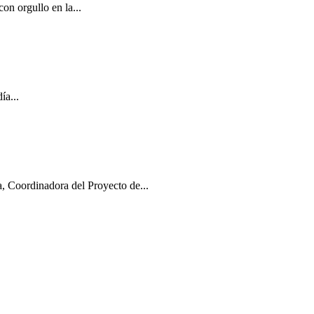
on orgullo en la...
ía...
, Coordinadora del Proyecto de...