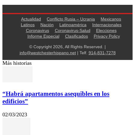
Actualidad
Conflicto Rusia – Ucrania
Mexicanos
Latinos
Nación
Latinoamérica
Internacionales
Coronavirus
Coronavirus-Salud
Elecciones
Informe Especial
Clasificados
Privacy Policy
© Copyright 2026, All Rights Reserved. |
info@westchesterhispano.net
| Telf.
914-831-7278
Más historias
“Habrá apartamentos asequibles en los
edificios”
02/03/2023