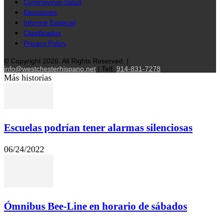
Coronavirus-Salud
Elecciones
Informe Especial
Clasificados
Privacy Policy
© Copyright 2026, All Rights Reserved. |
info@westchesterhispano.net
| Telf.
914-831-7278
Más historias
Escuelas podrían tener alarmas silenciosas
06/24/2022
Ómnibus Bee-Line en horario de sábados