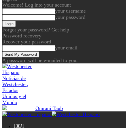
Welcome! Log into your account
your username
your password
Forgot your password? Get help
Password recovery
Recover your password
your email
A password will be e-mailed to you.
Noticias de
Westchester,
Estados
Unidos y el
Mundo
LOCAL