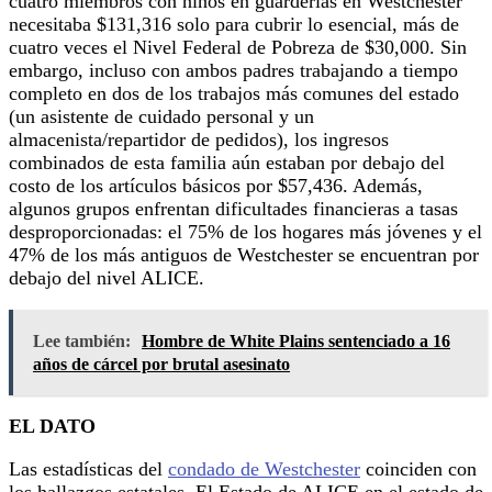
cuatro miembros con niños en guarderías en Westchester
necesitaba $131,316 solo para cubrir lo esencial, más de
cuatro veces el Nivel Federal de Pobreza de $30,000. Sin
embargo, incluso con ambos padres trabajando a tiempo
completo en dos de los trabajos más comunes del estado
(un asistente de cuidado personal y un
almacenista/repartidor de pedidos), los ingresos
combinados de esta familia aún estaban por debajo del
costo de los artículos básicos por $57,436. Además,
algunos grupos enfrentan dificultades financieras a tasas
desproporcionadas: el 75% de los hogares más jóvenes y el
47% de los más antiguos de Westchester se encuentran por
debajo del nivel ALICE.
Lee también:
Hombre de White Plains sentenciado a 16
años de cárcel por brutal asesinato
EL DATO
Las estadísticas del
condado de Westchester
coinciden con
los hallazgos estatales. El Estado de ALICE en el estado de