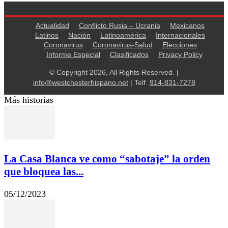
Actualidad
Conflicto Rusia – Ucrania
Mexicanos
Latinos
Nación
Latinoamérica
Internacionales
Coronavirus
Coronavirus-Salud
Elecciones
Informe Especial
Clasificados
Privacy Policy
© Copyright 2026, All Rights Reserved. |
info@westchesterhispano.net
| Telf.
914-831-7278
Más historias
La Casa Blanca ve como “sabotaje” la orden
que bloquea las...
05/12/2023