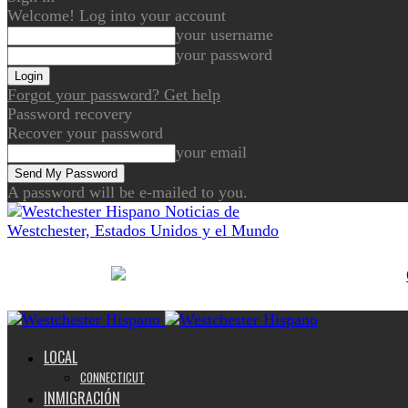
Welcome! Log into your account
your username
your password
Forgot your password? Get help
Password recovery
Recover your password
your email
A password will be e-mailed to you.
Noticias de
Westchester, Estados Unidos y el Mundo
LOCAL
CONNECTICUT
INMIGRACIÓN