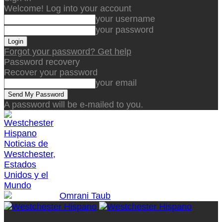
Welcome! Log into your account
your username
your password
Forgot your password? Get help
Password recovery
Recover your password
your email
A password will be e-mailed to you.
Noticias de
Westchester,
Estados
Unidos y el
Mundo