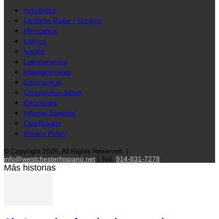
Actualidad
Conflicto Rusia – Ucrania
Mexicanos
Latinos
Nación
Latinoamérica
Internacionales
Coronavirus
Coronavirus-Salud
Elecciones
Informe Especial
Clasificados
Privacy Policy
© Copyright 2026, All Rights Reserved. |
info@westchesterhispano.net
| Telf.
914-831-7278
Más historias