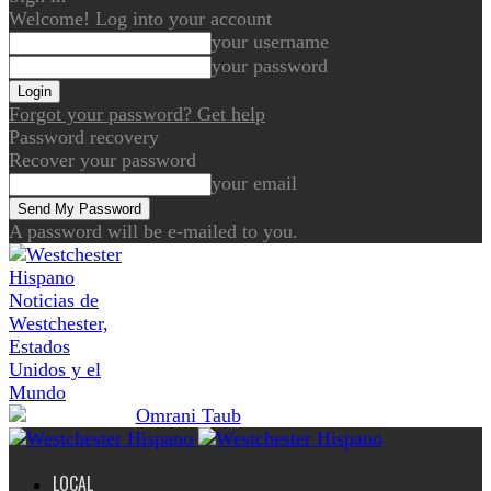
Welcome! Log into your account
your username
your password
Forgot your password? Get help
Password recovery
Recover your password
your email
A password will be e-mailed to you.
Noticias de
Westchester,
Estados
Unidos y el
Mundo
LOCAL