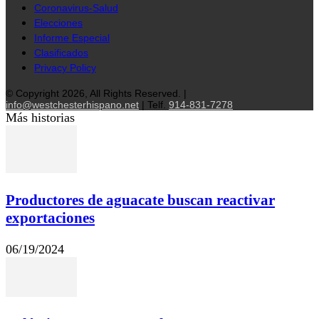
Coronavirus-Salud
Elecciones
Informe Especial
Clasificados
Privacy Policy
© Copyright 2026, All Rights Reserved. |
info@westchesterhispano.net
| Telf.
914-831-7278
Más historias
Productores de aguacate buscan reactivar
exportaciones
06/19/2024